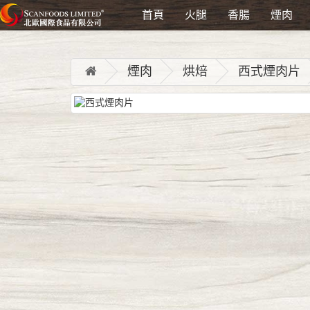
首頁
火腿
香腸
煙肉
煙肉
烘焙
西式煙肉片