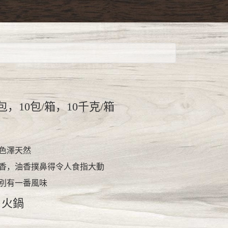
/包，10包/箱，10千克/箱
色澤天然
香，油香撲鼻得令人食指大動
別有一番風味
、火鍋