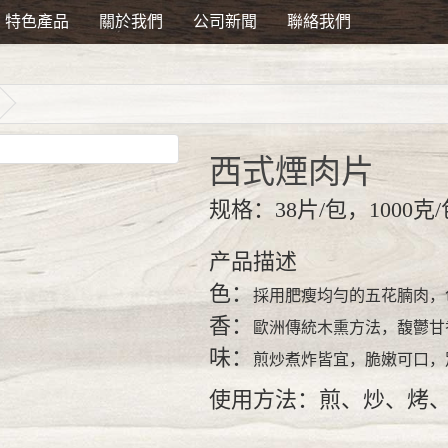
特色產品
關於我們
公司新聞
聯絡我們
西式煙肉片
规格：38片/包，1000克
产品描述
色：
採用肥瘦均勻的五花腩肉，
香：
歐洲傳統木熏方法，馥鬱甘
味：
煎炒煮炸皆宜，脆嫩可口，
使用方法：煎、炒、烤