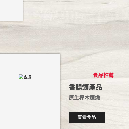
食品推薦
香腸類產品
原生櫸木煙燻
查看食品