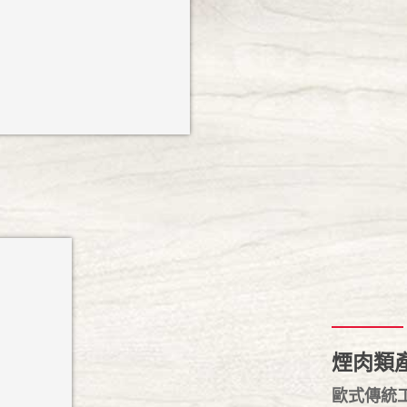
煙肉類
歐式傳統